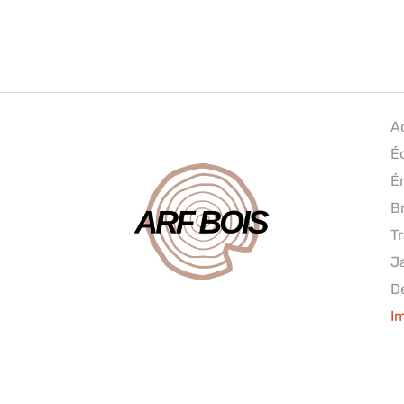
A
É
É
B
T
J
Dé
I