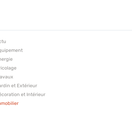
ctu
quipement
nergie
ricolage
ravaux
ardin et Extérieur
coration et Intérieur
mmobilier